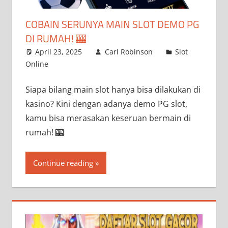
COBAIN SERUNYA MAIN SLOT DEMO PG
DI RUMAH! 🎰
April 23, 2025
Carl Robinson
Slot
Online
Siapa bilang main slot hanya bisa dilakukan di
kasino? Kini dengan adanya demo PG slot,
kamu bisa merasakan keseruan bermain di
rumah! 🎰
Continue reading