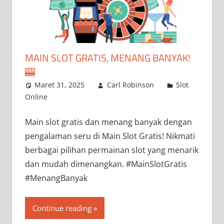
MAIN SLOT GRATIS, MENANG BANYAK!
🎰
Maret 31, 2025
Carl Robinson
Slot
Online
Main slot gratis dan menang banyak dengan
pengalaman seru di Main Slot Gratis! Nikmati
berbagai pilihan permainan slot yang menarik
dan mudah dimenangkan. #MainSlotGratis
#MenangBanyak
Continue reading