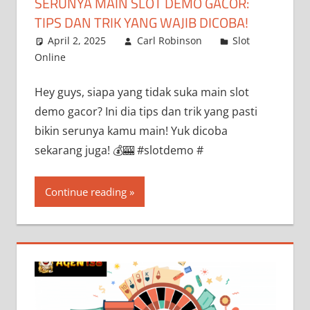
SERUNYA MAIN SLOT DEMO GACOR:
TIPS DAN TRIK YANG WAJIB DICOBA!
April 2, 2025
Carl Robinson
Slot
Online
Hey guys, siapa yang tidak suka main slot
demo gacor? Ini dia tips dan trik yang pasti
bikin serunya kamu main! Yuk dicoba
sekarang juga! 💰🎰 #slotdemo #
Continue reading