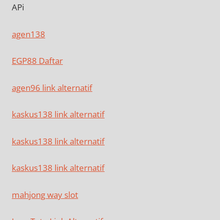
APi
agen138
EGP88 Daftar
agen96 link alternatif
kaskus138 link alternatif
kaskus138 link alternatif
kaskus138 link alternatif
mahjong way slot