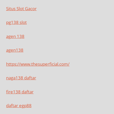
Situs Slot Gacor
pg138 slot
agen 138
agen138
https://www.thesuperficial.com/
naga138 daftar
fire138 daftar
daftar egp88