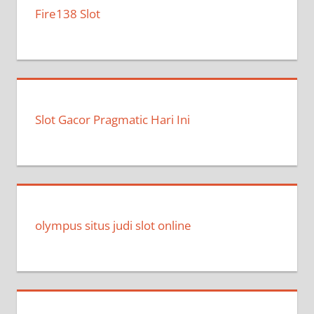
Fire138 Slot
Slot Gacor Pragmatic Hari Ini
olympus situs judi slot online