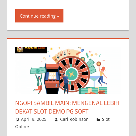
Continue reading
NGOPI SAMBIL MAIN: MENGENAL LEBIH
DEKAT SLOT DEMO PG SOFT
April 9, 2025
Carl Robinson
Slot
Online