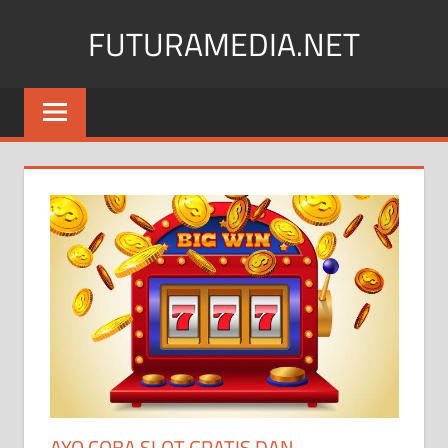
Skip
FUTURAMEDIA.NET
to
content
futuramedia.net
AYO COBA SLOT GRATIS DAN