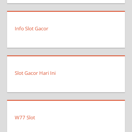
Info Slot Gacor
Slot Gacor Hari Ini
W77 Slot