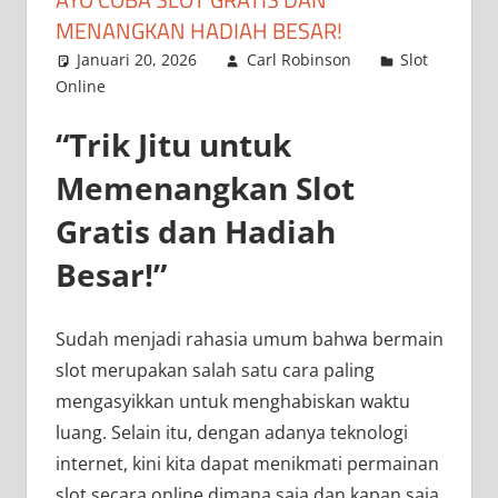
MENANGKAN HADIAH BESAR!
Januari 20, 2026
Carl Robinson
Slot
Online
“Trik Jitu untuk
Memenangkan Slot
Gratis dan Hadiah
Besar!”
Sudah menjadi rahasia umum bahwa bermain
slot merupakan salah satu cara paling
mengasyikkan untuk menghabiskan waktu
luang. Selain itu, dengan adanya teknologi
internet, kini kita dapat menikmati permainan
slot secara online dimana saja dan kapan saja.