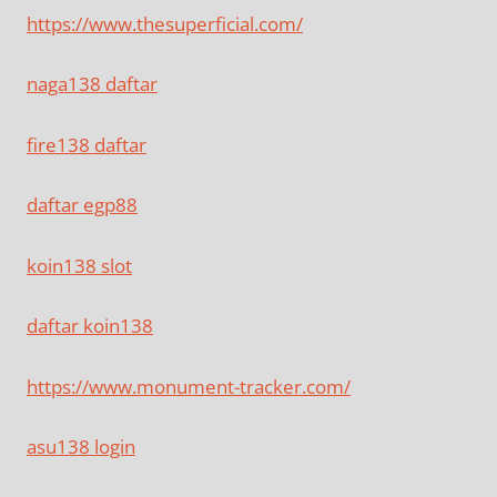
https://www.thesuperficial.com/
naga138 daftar
fire138 daftar
daftar egp88
koin138 slot
daftar koin138
https://www.monument-tracker.com/
asu138 login