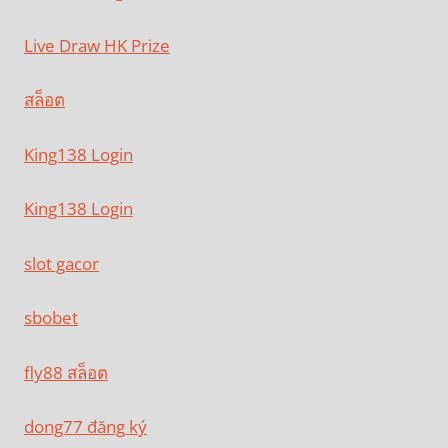
Live Draw HK Prize
สล็อต
King138 Login
King138 Login
slot gacor
sbobet
fly88 สล็อต
dong77 đăng ký