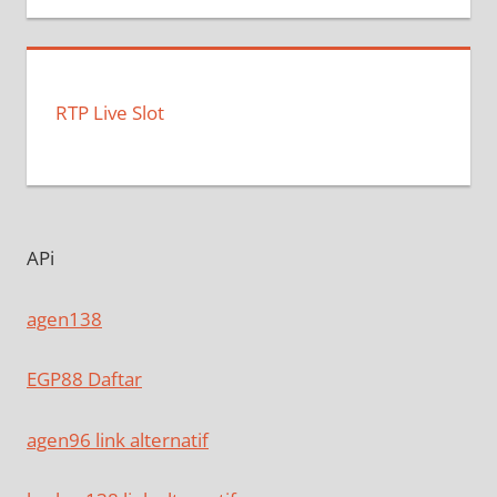
RTP Live Slot
APi
agen138
EGP88 Daftar
agen96 link alternatif