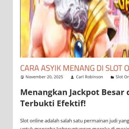
CARA ASYIK MENANG DI SLOT O
November 20, 2025
Carl Robinson
Slot O
Menangkan Jackpot Besar d
Terbukti Efektif!
Slot online adalah salah satu permainan judi yang
untuk mencoba keberuntungan mereka di mesin 