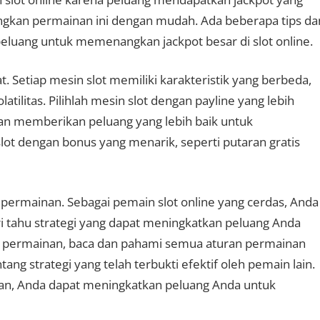
gkan permainan ini dengan mudah. Ada beberapa tips da
luang untuk memenangkan jackpot besar di slot online.
. Setiap mesin slot memiliki karakteristik yang berbeda,
latilitas. Pilihlah mesin slot dengan payline yang lebih
 akan memberikan peluang yang lebih baik untuk
slot dengan bonus yang menarik, seperti putaran gratis
permainan. Sebagai pemain slot online yang cerdas, Anda
tahu strategi yang dapat meningkatkan peluang Anda
permainan, baca dan pahami semua aturan permainan
entang strategi yang telah terbukti efektif oleh pemain lain.
n, Anda dapat meningkatkan peluang Anda untuk