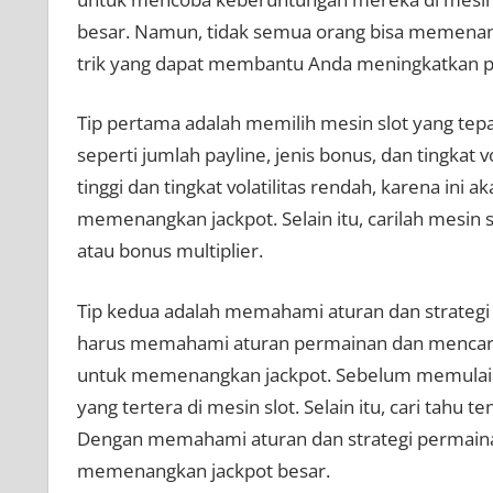
besar. Namun, tidak semua orang bisa memenan
trik yang dapat membantu Anda meningkatkan pe
Tip pertama adalah memilih mesin slot yang tepat
seperti jumlah payline, jenis bonus, dan tingkat vo
tinggi dan tingkat volatilitas rendah, karena ini
memenangkan jackpot. Selain itu, carilah mesin 
atau bonus multiplier.
Tip kedua adalah memahami aturan dan strategi 
harus memahami aturan permainan dan mencari 
untuk memenangkan jackpot. Sebelum memulai 
yang tertera di mesin slot. Selain itu, cari tahu t
Dengan memahami aturan dan strategi permaina
memenangkan jackpot besar.