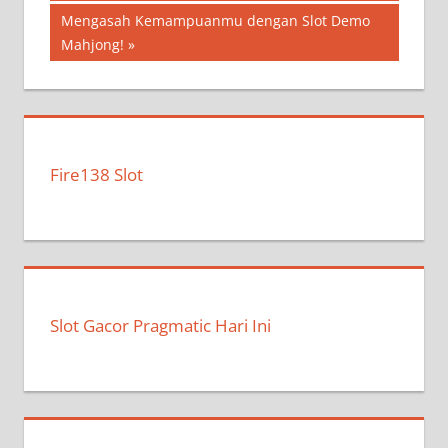
pos
Next
Mengasah Kemampuanmu dengan Slot Demo
Post:
Mahjong!
Fire138 Slot
Slot Gacor Pragmatic Hari Ini