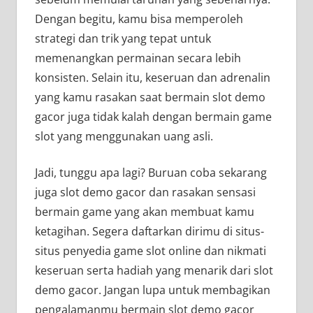
Dengan begitu, kamu bisa memperoleh
strategi dan trik yang tepat untuk
memenangkan permainan secara lebih
konsisten. Selain itu, keseruan dan adrenalin
yang kamu rasakan saat bermain slot demo
gacor juga tidak kalah dengan bermain game
slot yang menggunakan uang asli.
Jadi, tunggu apa lagi? Buruan coba sekarang
juga slot demo gacor dan rasakan sensasi
bermain game yang akan membuat kamu
ketagihan. Segera daftarkan dirimu di situs-
situs penyedia game slot online dan nikmati
keseruan serta hadiah yang menarik dari slot
demo gacor. Jangan lupa untuk membagikan
pengalamanmu bermain slot demo gacor