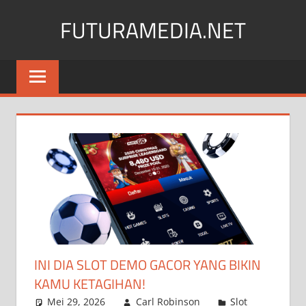
Skip
FUTURAMEDIA.NET
to
content
futuramedia.net
INI DIA SLOT DEMO GACOR YANG BIKIN
KAMU KETAGIHAN!
Mei 29, 2026
Carl Robinson
Slot