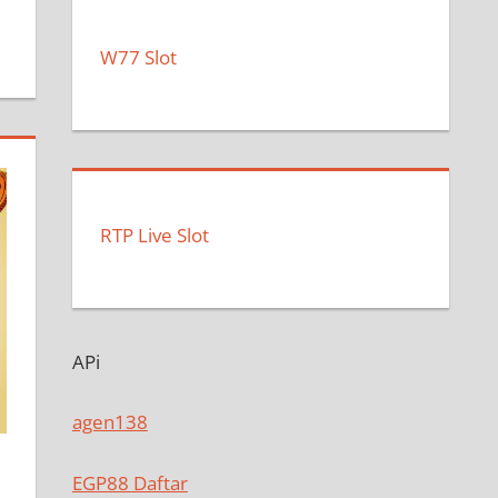
W77 Slot
RTP Live Slot
APi
agen138
EGP88 Daftar