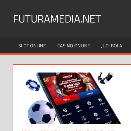
Skip
to
FUTURAMEDIA.NET
content
futuramedia.net
SLOT ONLINE
CASINO ONLINE
JUDI BOLA