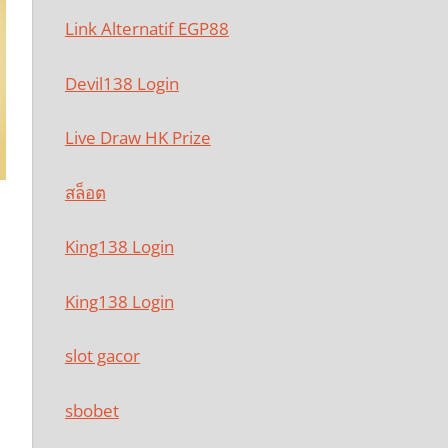
Link Alternatif EGP88
Devil138 Login
Live Draw HK Prize
สล็อต
King138 Login
King138 Login
slot gacor
sbobet