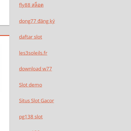
fly88 สล็อต
dong77 đăng ký
daftar slot
les3soleils.fr
download w77
Slot demo
Situs Slot Gacor
pg138 slot