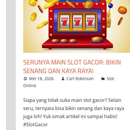
SERUNYA MAIN SLOT GACOR: BIKIN
SENANG DAN KAYA RAYA!
Mei 18, 2026
Carl Robinson
Slot
Online
Siapa yang tidak suka main slot gacor? Selain
seru, ternyata bisa bikin senang dan kaya raya
juga loh! Yuk simak artikel ini sampai habis!
#SlotGacor