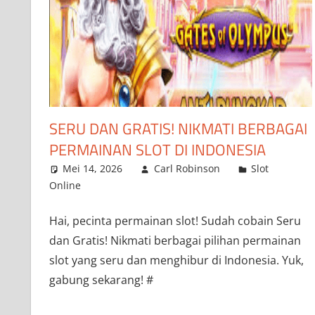
SERU DAN GRATIS! NIKMATI BERBAGAI
PERMAINAN SLOT DI INDONESIA
Mei 14, 2026
Carl Robinson
Slot
Online
Hai, pecinta permainan slot! Sudah cobain Seru
dan Gratis! Nikmati berbagai pilihan permainan
slot yang seru dan menghibur di Indonesia. Yuk,
gabung sekarang! #