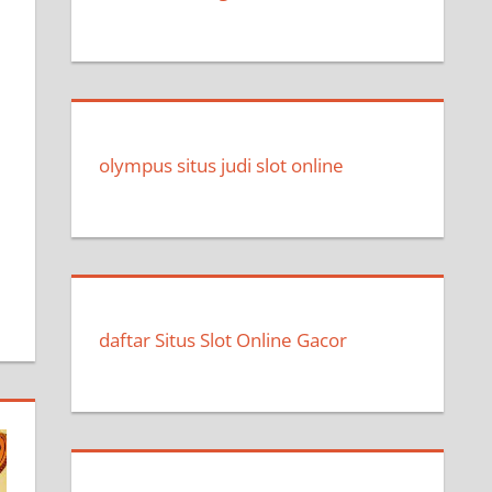
olympus situs judi slot online
daftar Situs Slot Online Gacor