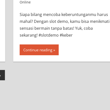
Online
Siapa bilang mencoba keberuntunganmu harus
mahal? Dengan slot demo, kamu bisa menikmati
sensasi bermain tanpa batas! Yuk, coba
sekarang! #slotdemo #keber
Continue reading
Next
»
Posts