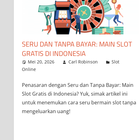
SERU DAN TANPA BAYAR: MAIN SLOT
GRATIS DI INDONESIA
Mei 20, 2026
Carl Robinson
Slot
Online
Penasaran dengan Seru dan Tanpa Bayar: Main
Slot Gratis di Indonesia? Yuk, simak artikel ini
untuk menemukan cara seru bermain slot tanpa
mengeluarkan uang!