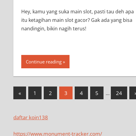
Hey, kamu yang suka main slot, pasti tau deh apa
itu ketagihan main slot gacor? Gak ada yang bisa
nandingin, bikin nagih terus!
Continue reading
Paginasi
Previous
«
1
2
3
4
5
…
24
Posts
pos
daftar koin138
https://www.monument-tracker.com/