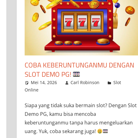
COBA KEBERUNTUNGANMU DENGAN
SLOT DEMO PG!
Mei 14, 2026
Carl Robinson
Slot
Online
Siapa yang tidak suka bermain slot? Dengan Slot
Demo PG, kamu bisa mencoba
keberuntunganmu tanpa harus mengeluarkan
uang. Yuk, coba sekarang juga!