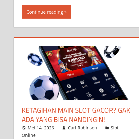
Continue reading
KETAGIHAN MAIN SLOT GACOR? GAK
ADA YANG BISA NANDINGIN!
Mei 14, 2026
Carl Robinson
Slot
Online