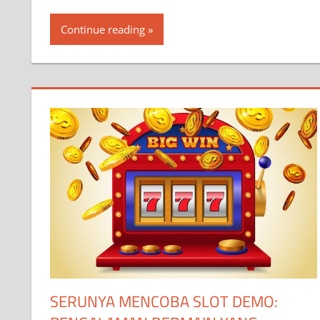
Continue reading
SERUNYA MENCOBA SLOT DEMO: