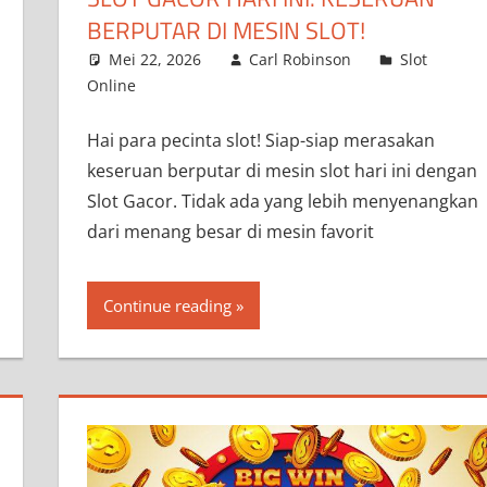
BERPUTAR DI MESIN SLOT!
Mei 22, 2026
Carl Robinson
Slot
Online
Hai para pecinta slot! Siap-siap merasakan
keseruan berputar di mesin slot hari ini dengan
Slot Gacor. Tidak ada yang lebih menyenangkan
dari menang besar di mesin favorit
Continue reading