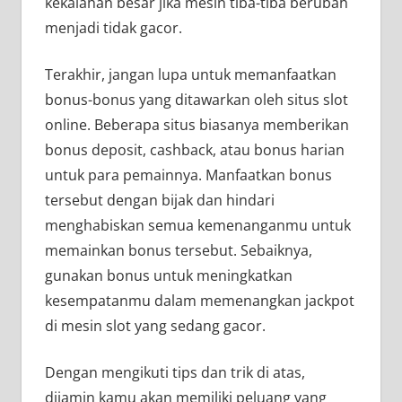
kekalahan besar jika mesin tiba-tiba berubah
menjadi tidak gacor.
Terakhir, jangan lupa untuk memanfaatkan
bonus-bonus yang ditawarkan oleh situs slot
online. Beberapa situs biasanya memberikan
bonus deposit, cashback, atau bonus harian
untuk para pemainnya. Manfaatkan bonus
tersebut dengan bijak dan hindari
menghabiskan semua kemenanganmu untuk
memainkan bonus tersebut. Sebaiknya,
gunakan bonus untuk meningkatkan
kesempatanmu dalam memenangkan jackpot
di mesin slot yang sedang gacor.
Dengan mengikuti tips dan trik di atas,
dijamin kamu akan memiliki peluang yang