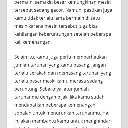
bermain, semakin besar kemungkinan mesin
tersebut sedang gacor. Namun, pastikan juga
kamu tidak terlalu lama bermain di satu
mesin karena mesin tersebut juga bisa
kehilangan keberuntungan setelah beberapa
kali kemenangan.
Selain itu, kamu juga perlu memperhatikan
jumlah taruhan yang kamu pasang. Jangan
terlalu serakah dan memasang taruhan yang
terlalu besar meski kamu merasa sedang
beruntung. Sebaiknya, atur jumlah
taruhanmu dengan bijak. Jika kamu sudah
mendapatkan beberapa kemenangan,
cobalah untuk menurunkan taruhanmu. Hal
ini akan membantu kamu untuk menghindari