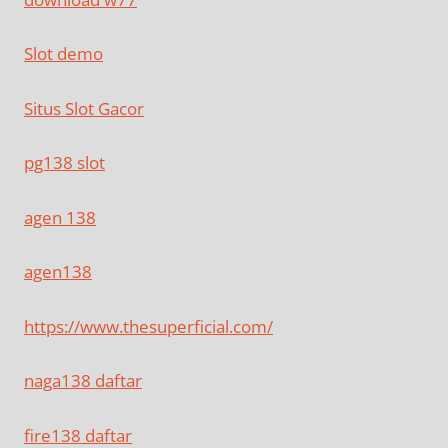
Slot demo
Situs Slot Gacor
pg138 slot
agen 138
agen138
https://www.thesuperficial.com/
naga138 daftar
fire138 daftar