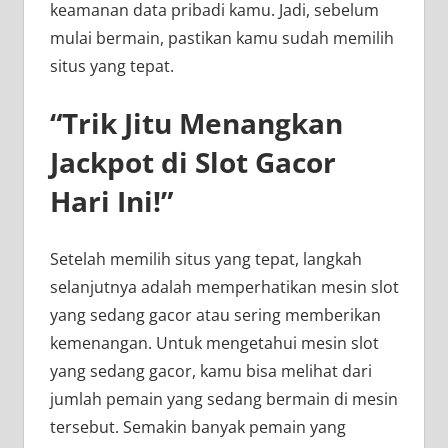
keamanan data pribadi kamu. Jadi, sebelum
mulai bermain, pastikan kamu sudah memilih
situs yang tepat.
“Trik Jitu Menangkan
Jackpot di Slot Gacor
Hari Ini!”
Setelah memilih situs yang tepat, langkah
selanjutnya adalah memperhatikan mesin slot
yang sedang gacor atau sering memberikan
kemenangan. Untuk mengetahui mesin slot
yang sedang gacor, kamu bisa melihat dari
jumlah pemain yang sedang bermain di mesin
tersebut. Semakin banyak pemain yang