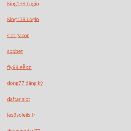
King138 Login
King138 Login
slot gacor
sbobet
fly88 สล็อต
dong77 đăng ký
daftar slot
les3soleils.fr
download w77