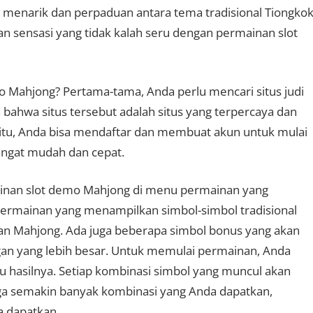
g menarik dan perpaduan antara tema tradisional Tiongko
 sensasi yang tidak kalah seru dengan permainan slot
 Mahjong? Pertama-tama, Anda perlu mencari situs judi
bahwa situs tersebut adalah situs yang terpercaya dan
h itu, Anda bisa mendaftar dan membuat akun untuk mulai
angat mudah dan cepat.
ainan slot demo Mahjong di menu permainan yang
permainan yang menampilkan simbol-simbol tradisional
nan Mahjong. Ada juga beberapa simbol bonus yang akan
 yang lebih besar. Untuk memulai permainan, Anda
hasilnya. Setiap kombinasi simbol yang muncul akan
a semakin banyak kombinasi yang Anda dapatkan,
 dapatkan.