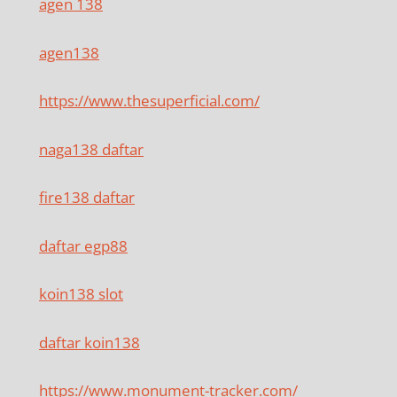
agen 138
agen138
https://www.thesuperficial.com/
naga138 daftar
fire138 daftar
daftar egp88
koin138 slot
daftar koin138
https://www.monument-tracker.com/