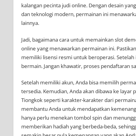
kalangan pecinta judi online. Dengan desain yan
dan teknologi modern, permainan ini menawarkan
lainnya.
Jadi, bagaimana cara untuk memainkan slot demo
online yang menawarkan permainan ini. Pastikan 
memiliki lisensi resmi untuk beroperasi. Setela
bermain. Jangan khawatir, proses pendaftaran s
Setelah memiliki akun, Anda bisa memilih perm
tersedia. Kemudian, Anda akan dibawa ke layar 
Tiongkok seperti karakter-karakter dari permai
membantu Anda untuk mendapatkan kemenangan
hanya perlu menekan tombol spin dan menunggu 
memberikan hadiah yang berbeda-beda, sehingg
semakin besar pula kemenangan yang akan Anda