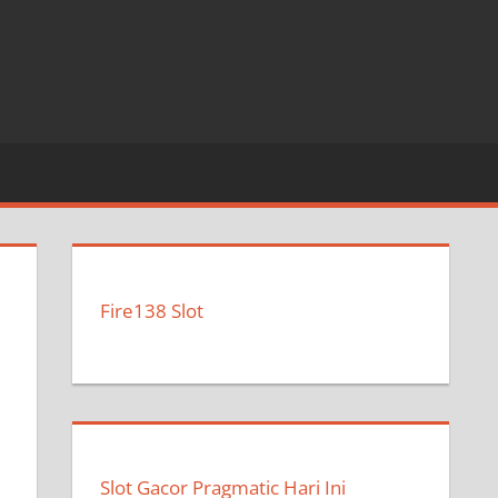
Fire138 Slot
Slot Gacor Pragmatic Hari Ini