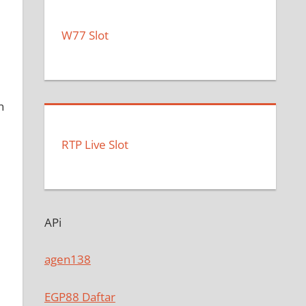
W77 Slot
n
RTP Live Slot
APi
agen138
EGP88 Daftar