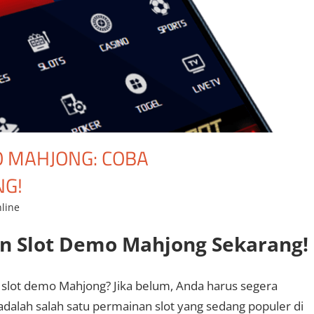
 MAHJONG: COBA
G!
nline
in Slot Demo Mahjong Sekarang!
lot demo Mahjong? Jika belum, Anda harus segera
alah salah satu permainan slot yang sedang populer di