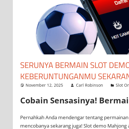
SERUNYA BERMAIN SLOT DEMO
KEBERUNTUNGANMU SEKARAN
November 12, 2025
Carl Robinson
Slot O
Cobain Sensasinya! Berma
Pernahkah Anda mendengar tentang permainan s
mencobanya sekarang juga! Slot demo Mahjong ad