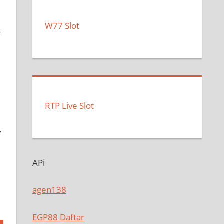
W77 Slot
n
RTP Live Slot
.
APi
agen138
EGP88 Daftar