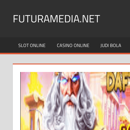
Skip
to
FUTURAMEDIA.NET
content
futuramedia.net
SLOT ONLINE
CASINO ONLINE
JUDI BOLA