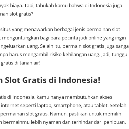
ak biaya. Tapi, tahukah kamu bahwa di Indonesia juga
an slot gratis?
k situs yang menawarkan berbagai jenis permainan slot
at menguntungkan bagi para pecinta judi online yang ingin
luarkan uang. Selain itu, bermain slot gratis juga sanga
pa harus mengambil risiko kehilangan uang. Jadi, tunggu
ratis di tanah air!
Slot Gratis di Indonesia!
atis di Indonesia, kamu hanya membutuhkan akses
nternet seperti laptop, smartphone, atau tablet. Setelah
permainan slot gratis. Namun, pastikan untuk memilih
n bermainmu lebih nyaman dan terhindar dari penipuan.