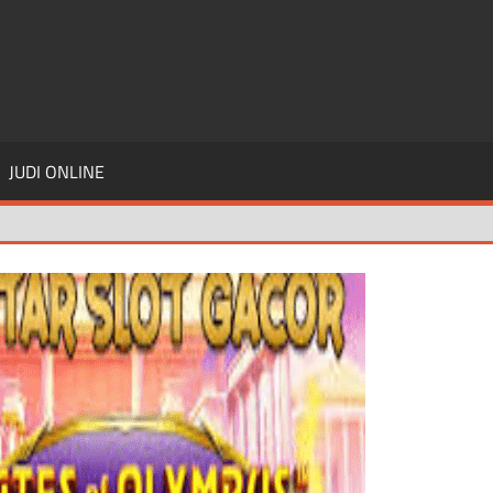
JUDI ONLINE