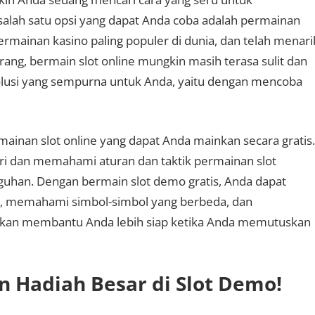
salah satu opsi yang dapat Anda coba adalah permainan
 permainan kasino paling populer di dunia, dan telah menari
ang, bermain slot online mungkin masih terasa sulit dan
olusi yang sempurna untuk Anda, yaitu dengan mencoba
mainan slot online yang dapat Anda mainkan secara gratis.
ri dan memahami aturan dan taktik permainan slot
uhan. Dengan bermain slot demo gratis, Anda dapat
, memahami simbol-simbol yang berbeda, dan
i akan membantu Anda lebih siap ketika Anda memutuskan
 Hadiah Besar di Slot Demo!