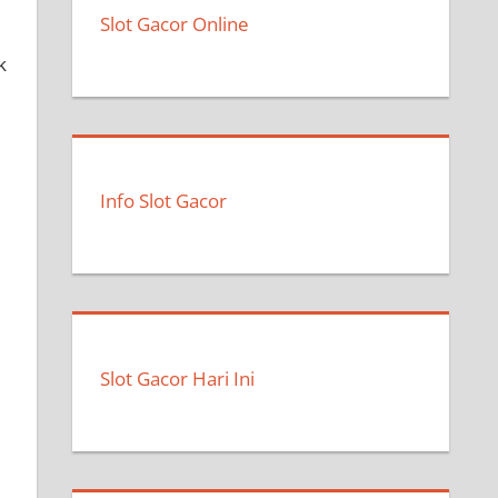
Slot Gacor Online
k
Info Slot Gacor
Slot Gacor Hari Ini