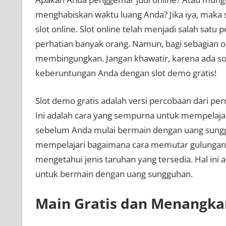
menghabiskan waktu luang Anda? Jika iya, maka 
slot online. Slot online telah menjadi salah satu
perhatian banyak orang. Namun, bagi sebagian or
membingungkan. Jangan khawatir, karena ada s
keberuntungan Anda dengan slot demo gratis!
Slot demo gratis adalah versi percobaan dari per
Ini adalah cara yang sempurna untuk mempelaja
sebelum Anda mulai bermain dengan uang sungg
mempelajari bagaimana cara memutar gulungan
mengetahui jenis taruhan yang tersedia. Hal in
untuk bermain dengan uang sungguhan.
Main Gratis dan Menangkan