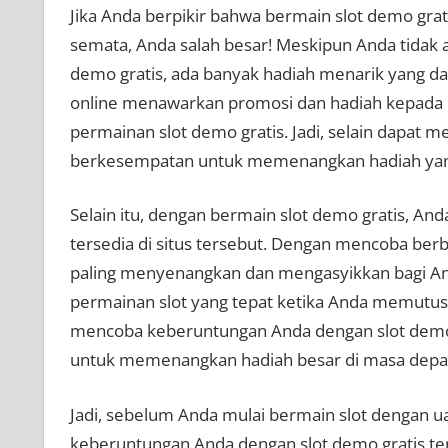
Jika Anda berpikir bahwa bermain slot demo gr
semata, Anda salah besar! Meskipun Anda tida
demo gratis, ada banyak hadiah menarik yang d
online menawarkan promosi dan hadiah kepada 
permainan slot demo gratis. Jadi, selain dapat
berkesempatan untuk memenangkan hadiah yan
Selain itu, dengan bermain slot demo gratis, And
tersedia di situs tersebut. Dengan mencoba b
paling menyenangkan dan mengasyikkan bagi An
permainan slot yang tepat ketika Anda memutu
mencoba keberuntungan Anda dengan slot demo 
untuk memenangkan hadiah besar di masa depa
Jadi, sebelum Anda mulai bermain slot dengan 
keberuntungan Anda dengan slot demo gratis te