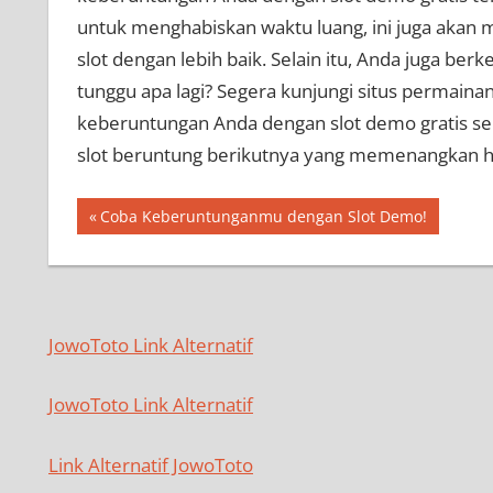
untuk menghabiskan waktu luang, ini juga ak
slot dengan lebih baik. Selain itu, Anda juga b
tunggu apa lagi? Segera kunjungi situs permaina
keberuntungan Anda dengan slot demo gratis se
slot beruntung berikutnya yang memenangkan h
Navigasi
Previous
Coba Keberuntunganmu dengan Slot Demo!
Post:
pos
JowoToto Link Alternatif
JowoToto Link Alternatif
Link Alternatif JowoToto