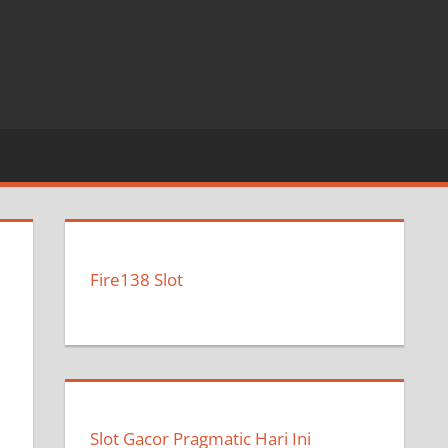
Fire138 Slot
Slot Gacor Pragmatic Hari Ini