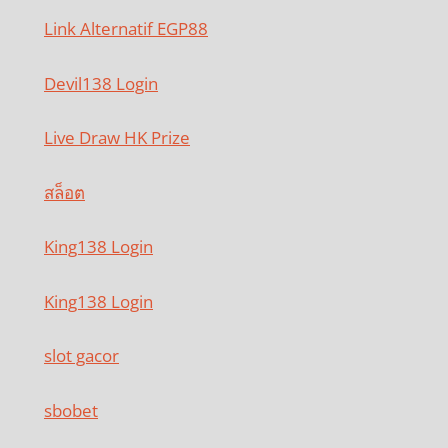
Link Alternatif EGP88
Devil138 Login
Live Draw HK Prize
สล็อต
King138 Login
King138 Login
slot gacor
sbobet