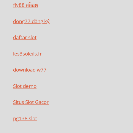
fly88 สล็อต
dong77 đăng ký
daftar slot
les3soleils.fr
download w77
Slot demo
Situs Slot Gacor
pg138 slot