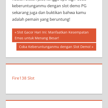
keberuntunganmu dengan slot demo PG
sekarang juga dan buktikan bahwa kamu
adalah pemain yang beruntung!
Navigasi
Previous
Slot Gacor Hari Ini: Manfaatkan Kesempatan
Post:
Emas untuk Menang Besar!
pos
Next
Coba Keberuntunganmu dengan Slot Demo!
Post:
Fire138 Slot