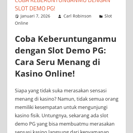
SLOT DEMO PG!
Januari 7, 2026
Carl Robinson
Slot
Online
Coba Keberuntunganmu
dengan Slot Demo PG:
Cara Seru Menang di
Kasino Online!
Siapa yang tidak suka merasakan sensasi
menang di kasino? Namun, tidak semua orang
memiliki kesempatan untuk mengunjungi
kasino fisik. Untungnya, sekarang ada slot
demo PG yang bisa membuatmu merasakan
sensasi kasino langsung dari kenyamanan