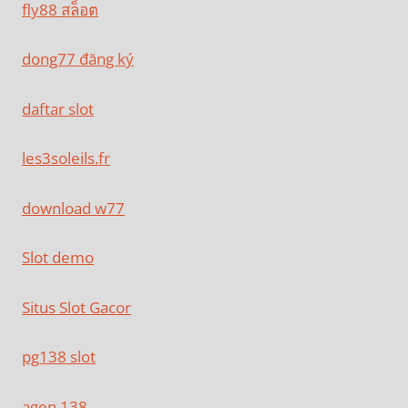
fly88 สล็อต
dong77 đăng ký
daftar slot
les3soleils.fr
download w77
Slot demo
Situs Slot Gacor
pg138 slot
agen 138