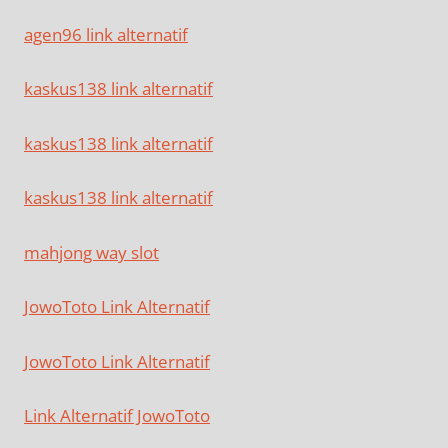
agen96 link alternatif
kaskus138 link alternatif
kaskus138 link alternatif
kaskus138 link alternatif
mahjong way slot
JowoToto Link Alternatif
JowoToto Link Alternatif
Link Alternatif JowoToto