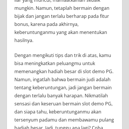
liar yang muncul, manfaatkanlah sebaik
mungkin. Namun, tetaplah bermain dengan
bijak dan jangan terlalu berharap pada fitur
bonus, karena pada akhirnya,
keberuntunganmu yang akan menentukan
hasilnya.
Dengan mengikuti tips dan trik di atas, kamu
bisa meningkatkan peluangmu untuk
memenangkan hadiah besar di slot demo PG.
Namun, ingatlah bahwa bermain judi adalah
tentang keberuntungan, jadi jangan bermain
dengan terlalu banyak harapan. Nikmatilah
sensasi dan keseruan bermain slot demo PG,
dan siapa tahu, keberuntunganmu akan
tersenyum padamu dan membawamu pulang
hadiah besar. Jadi, tunggu apa lagi? Coba