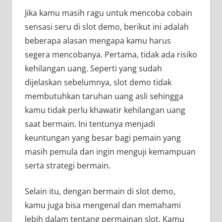
Jika kamu masih ragu untuk mencoba cobain
sensasi seru di slot demo, berikut ini adalah
beberapa alasan mengapa kamu harus
segera mencobanya. Pertama, tidak ada risiko
kehilangan uang. Seperti yang sudah
dijelaskan sebelumnya, slot demo tidak
membutuhkan taruhan uang asli sehingga
kamu tidak perlu khawatir kehilangan uang
saat bermain. Ini tentunya menjadi
keuntungan yang besar bagi pemain yang
masih pemula dan ingin menguji kemampuan
serta strategi bermain.
Selain itu, dengan bermain di slot demo,
kamu juga bisa mengenal dan memahami
lebih dalam tentang permainan slot. Kamu