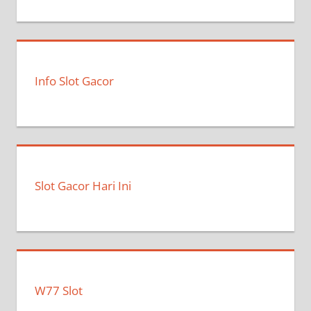
Info Slot Gacor
Slot Gacor Hari Ini
W77 Slot