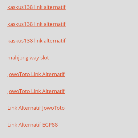
kaskus138 link alternatif
kaskus138 link alternatif
kaskus138 link alternatif
mahjong way slot
JowoToto Link Alternatif
JowoToto Link Alternatif
Link Alternatif JowoToto
Link Alternatif EGP88