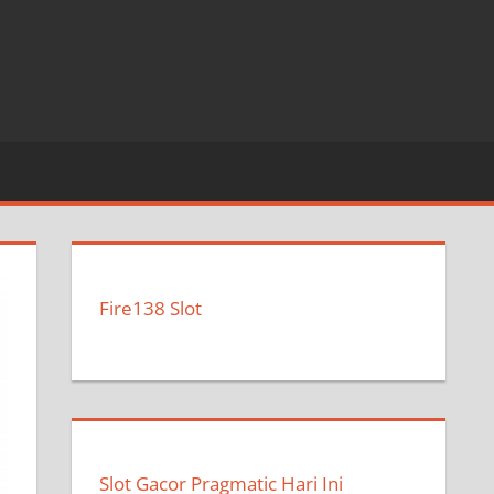
Fire138 Slot
Slot Gacor Pragmatic Hari Ini