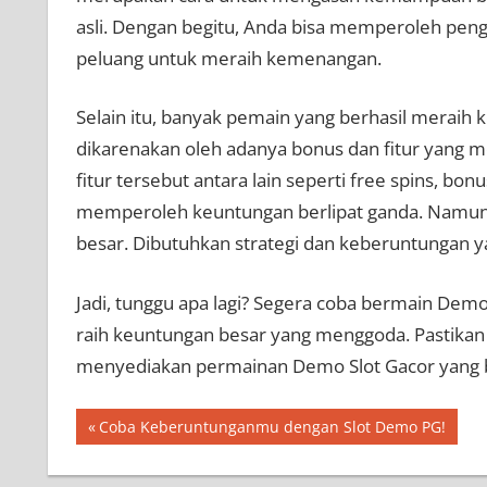
asli. Dengan begitu, Anda bisa memperoleh pen
peluang untuk meraih kemenangan.
Selain itu, banyak pemain yang berhasil meraih
dikarenakan oleh adanya bonus dan fitur yang 
fitur tersebut antara lain seperti free spins, b
memperoleh keuntungan berlipat ganda. Namun,
besar. Dibutuhkan strategi dan keberuntungan 
Jadi, tunggu apa lagi? Segera coba bermain Demo
raih keuntungan besar yang menggoda. Pastikan u
menyediakan permainan Demo Slot Gacor yang b
Navigasi
Previous
Coba Keberuntunganmu dengan Slot Demo PG!
Post:
pos