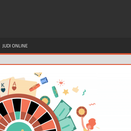
JUDI ONLINE