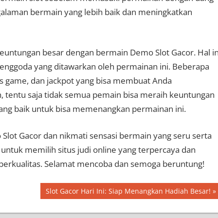
galaman bermain yang lebih baik dan meningkatkan
 keuntungan besar dengan bermain Demo Slot Gacor. Hal in
menggoda yang ditawarkan oleh permainan ini. Beberapa
onus game, dan jackpot yang bisa membuat Anda
 tentu saja tidak semua pemain bisa meraih keuntungan
yang baik untuk bisa memenangkan permainan ini.
 Slot Gacor dan nikmati sensasi bermain yang seru serta
ntuk memilih situs judi online yang terpercaya dan
erkualitas. Selamat mencoba dan semoga beruntung!
Next
Slot Gacor Hari Ini: Siap Menangkan Hadiah Besar!
Post: