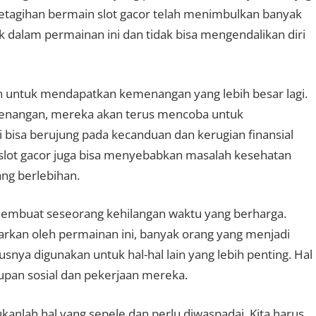
 ketagihan bermain slot gacor telah menimbulkan banyak
 dalam permainan ini dan tidak bisa mengendalikan diri
n untuk mendapatkan kemenangan yang lebih besar lagi.
menangan, mereka akan terus mencoba untuk
i bisa berujung pada kecanduan dan kerugian finansial
 slot gacor juga bisa menyebabkan masalah kesehatan
ang berlebihan.
a membuat seseorang kehilangan waktu yang berharga.
kan oleh permainan ini, banyak orang yang menjadi
ya digunakan untuk hal-hal lain yang lebih penting. Hal
dupan sosial dan pekerjaan mereka.
kanlah hal yang sepele dan perlu diwaspadai. Kita harus