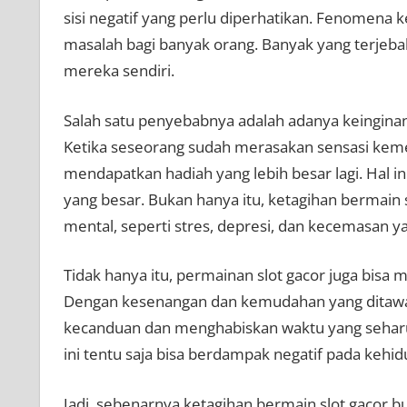
sisi negatif yang perlu diperhatikan. Fenomena
masalah bagi banyak orang. Banyak yang terjebak
mereka sendiri.
Salah satu penyebabnya adalah adanya keingina
Ketika seseorang sudah merasakan sensasi ke
mendapatkan hadiah yang lebih besar lagi. Hal in
yang besar. Bukan hanya itu, ketagihan bermain
mental, seperti stres, depresi, dan kecemasan y
Tidak hanya itu, permainan slot gacor juga bis
Dengan kesenangan dan kemudahan yang ditawar
kecanduan dan menghabiskan waktu yang seharusn
ini tentu saja bisa berdampak negatif pada kehi
Jadi, sebenarnya ketagihan bermain slot gacor bu