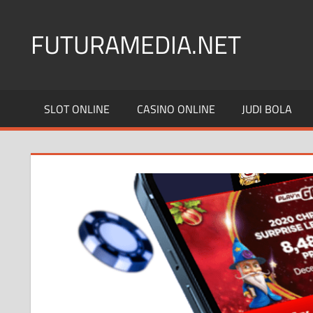
Skip
to
FUTURAMEDIA.NET
content
futuramedia.net
SLOT ONLINE
CASINO ONLINE
JUDI BOLA