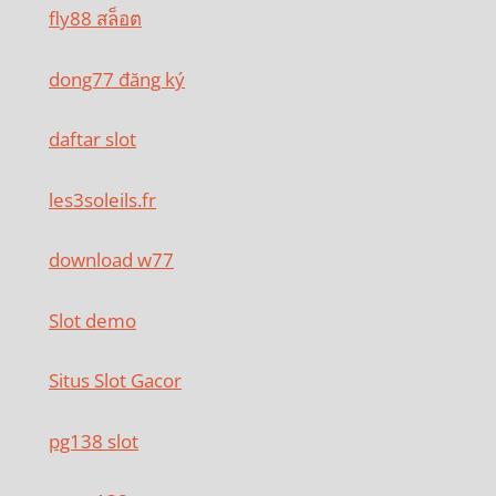
fly88 สล็อต
dong77 đăng ký
daftar slot
les3soleils.fr
download w77
Slot demo
Situs Slot Gacor
pg138 slot