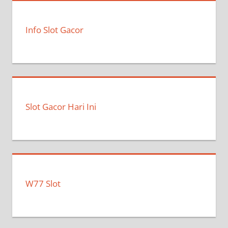
Info Slot Gacor
Slot Gacor Hari Ini
W77 Slot