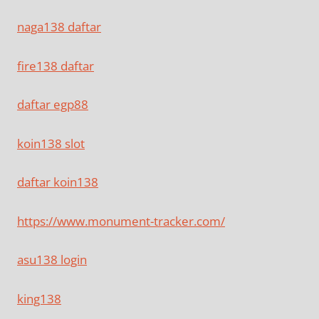
naga138 daftar
fire138 daftar
daftar egp88
koin138 slot
daftar koin138
https://www.monument-tracker.com/
asu138 login
king138