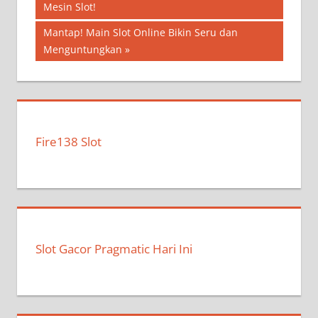
Post:
Mesin Slot!
pos
Next
Mantap! Main Slot Online Bikin Seru dan
Post:
Menguntungkan
Fire138 Slot
Slot Gacor Pragmatic Hari Ini