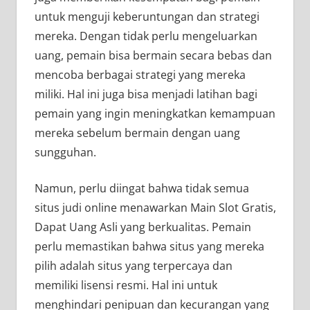
untuk menguji keberuntungan dan strategi
mereka. Dengan tidak perlu mengeluarkan
uang, pemain bisa bermain secara bebas dan
mencoba berbagai strategi yang mereka
miliki. Hal ini juga bisa menjadi latihan bagi
pemain yang ingin meningkatkan kemampuan
mereka sebelum bermain dengan uang
sungguhan.
Namun, perlu diingat bahwa tidak semua
situs judi online menawarkan Main Slot Gratis,
Dapat Uang Asli yang berkualitas. Pemain
perlu memastikan bahwa situs yang mereka
pilih adalah situs yang terpercaya dan
memiliki lisensi resmi. Hal ini untuk
menghindari penipuan dan kecurangan yang