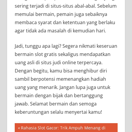
sering terjadi di situs-situs abal-abal. Sebelum
memulai bermain, pemain juga sebaiknya
membaca syarat dan ketentuan yang berlaku
agar tidak ada masalah di kemudian hari.
Jadi, tunggu apa lagi? Segera nikmati keseruan
bermain slot gratis sekaligus mendapatkan
uang asli di situs judi online terpercaya.
Dengan begitu, kamu bisa menghibur diri
sambil berpotensi memenangkan hadiah
uang yang menarik. Jangan lupa juga untuk
bermain dengan bijak dan bertanggung
jawab. Selamat bermain dan semoga
keberuntungan selalu menyertai kamu!
Navigasi
Previous
Rahasia Slot Gacor: Trik Ampuh Menang di