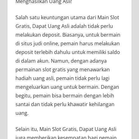
Menghasilkan Uang Asli!
Salah satu keuntungan utama dari Main Slot
Gratis, Dapat Uang Asli adalah tidak perlu
melakukan deposit. Biasanya, untuk bermain
di situs judi online, pemain harus melakukan
deposit terlebih dahulu untuk memiliki saldo
di dalam akun. Namun, dengan adanya
permainan slot gratis yang menawarkan
hadiah uang asli, pemain tidak perlu lagi
mengeluarkan uang untuk bermain. Dengan
begitu, pemain bisa bermain dengan lebih
santai dan tidak perlu khawatir kehilangan
uang.
Selain itu, Main Slot Gratis, Dapat Uang Asli
juga memberikan kesempatan bagi pemain