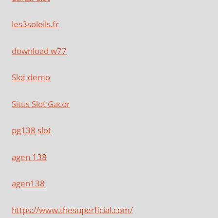
les3soleils.fr
download w77
Slot demo
Situs Slot Gacor
pg138 slot
agen 138
agen138
https://www.thesuperficial.com/