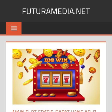
Skip
FUTURAMEDIA.NET
to
content
futuramedia.net
MAIN SLOT GRATIS, DAPAT UANG ASLI?