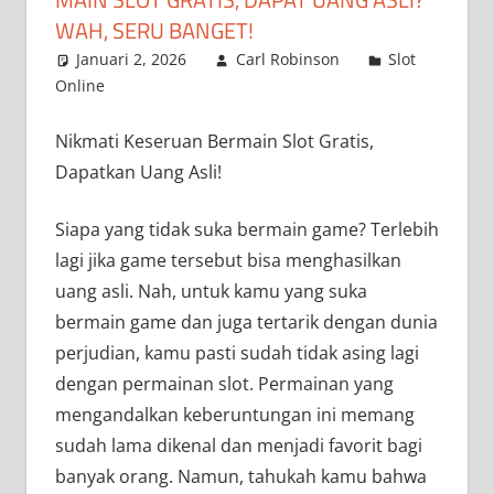
WAH, SERU BANGET!
Januari 2, 2026
Carl Robinson
Slot
Online
Nikmati Keseruan Bermain Slot Gratis,
Dapatkan Uang Asli!
Siapa yang tidak suka bermain game? Terlebih
lagi jika game tersebut bisa menghasilkan
uang asli. Nah, untuk kamu yang suka
bermain game dan juga tertarik dengan dunia
perjudian, kamu pasti sudah tidak asing lagi
dengan permainan slot. Permainan yang
mengandalkan keberuntungan ini memang
sudah lama dikenal dan menjadi favorit bagi
banyak orang. Namun, tahukah kamu bahwa