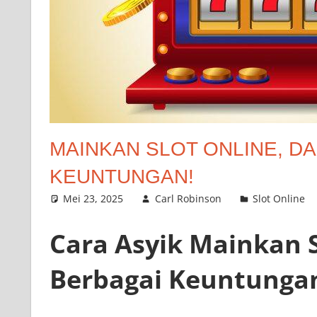
MAINKAN SLOT ONLINE, DAPA
Mei 23, 2025
Carl Robinson
Slot Online
Cara Asyik Mainkan S
Berbagai Keuntunga
Bagi para pecinta judi online, permainan slot m