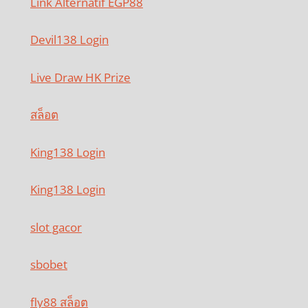
Link Alternatif EGP88
Devil138 Login
Live Draw HK Prize
สล็อต
King138 Login
King138 Login
slot gacor
sbobet