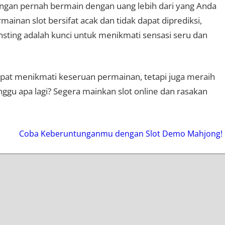
inan slot bersifat acak dan tidak dapat diprediksi,
nsting adalah kunci untuk menikmati sensasi seru dan
apat menikmati keseruan permainan, tetapi juga meraih
ggu apa lagi? Segera mainkan slot online dan rasakan
Next
Coba Keberuntunganmu dengan Slot Demo Mahjong!
Post: