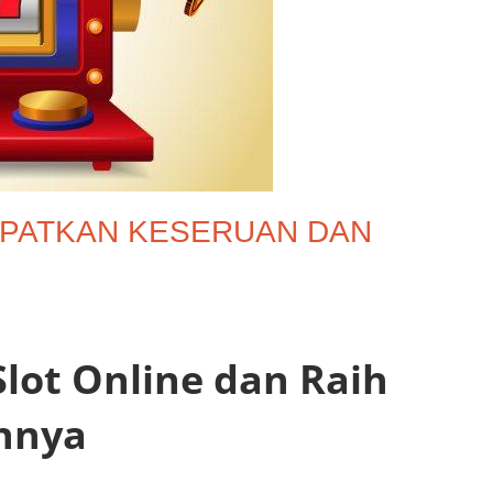
TKAN KESERUAN DAN KEUNTUNGAN!
lot Online dan Raih
nnya
erupakan salah satu yang paling populer dan mengasyikkan.