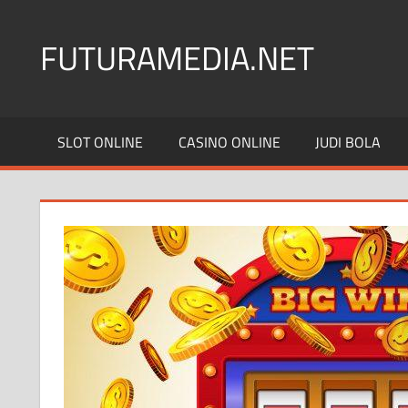
Skip
to
FUTURAMEDIA.NET
content
futuramedia.net
SLOT ONLINE
CASINO ONLINE
JUDI BOLA