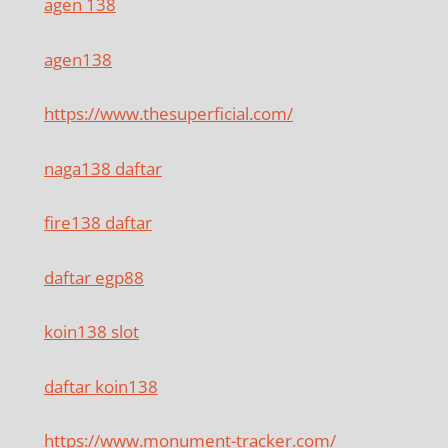
agen 138
agen138
https://www.thesuperficial.com/
naga138 daftar
fire138 daftar
daftar egp88
koin138 slot
daftar koin138
https://www.monument-tracker.com/