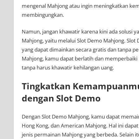
mengenal Mahjong atau ingin meningkatkan kema
membingungkan.
Namun, jangan khawatir karena kini ada solus
Mahjong, yaitu melalui Slot Demo Mahjong. Slot
yang dapat dimainkan secara gratis dan tanpa p
Mahjong, kamu dapat berlatih dan memperbaik
tanpa harus khawatir kehilangan uang.
Tingkatkan Kemampuanmu
dengan Slot Demo
Dengan Slot Demo Mahjong, kamu dapat memaink
Hong Kong, dan American Mahjong. Hal ini dap
jenis permainan Mahjong yang berbeda. Selain i