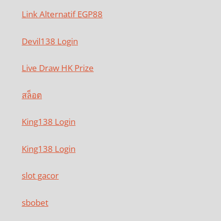
Link Alternatif EGP88
Devil138 Login
Live Draw HK Prize
สล็อต
King138 Login
King138 Login
slot gacor
sbobet