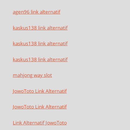
agen96 link alternatif
kaskus138 link alternatif
kaskus138 link alternatif
kaskus138 link alternatif
mahjong way slot
JowoToto Link Alternatif
JowoToto Link Alternatif
Link Alternatif JowoToto