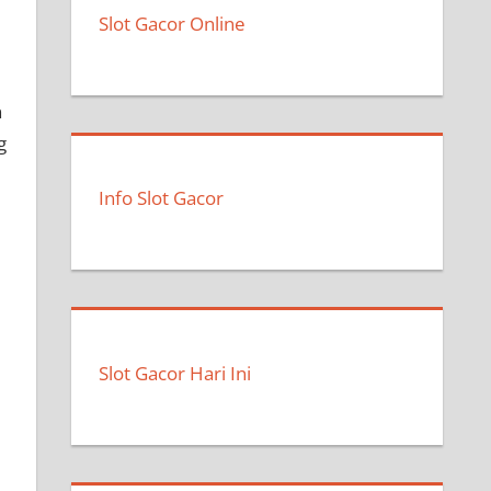
Slot Gacor Online
n
g
Info Slot Gacor
Slot Gacor Hari Ini