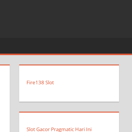
Fire138 Slot
Slot Gacor Pragmatic Hari Ini