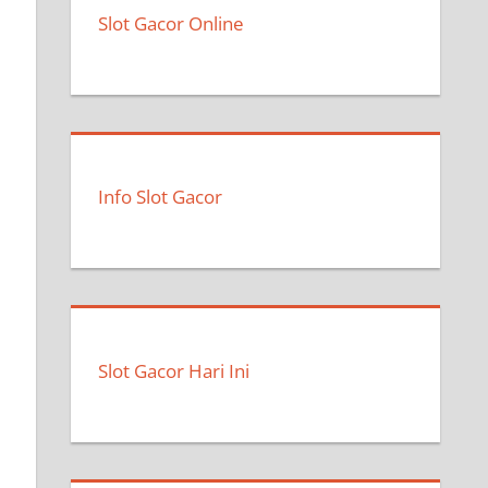
Slot Gacor Online
Info Slot Gacor
Slot Gacor Hari Ini