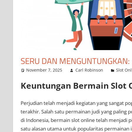
SERU DAN MENGUNTUNGKAN: B
November 7, 2025
Carl Robinson
Slot On
Keuntungan Bermain Slot O
Perjudian telah menjadi kegiatan yang sangat p
terakhir. Salah satu permainan judi yang paling p
di Indonesia, bermain slot online telah menjadi 
satu alasan utama untuk popularitas permainan i