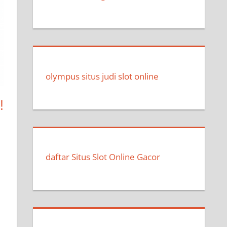
olympus situs judi slot online
!
daftar Situs Slot Online Gacor