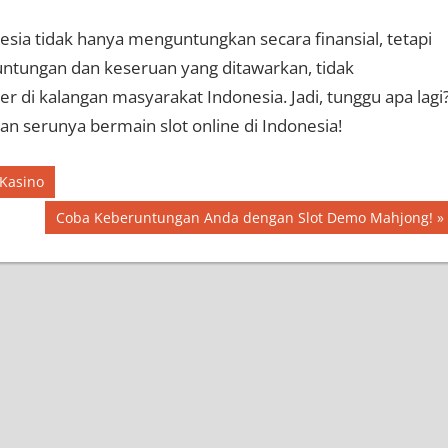
esia tidak hanya menguntungkan secara finansial, tetapi
tungan dan keseruan yang ditawarkan, tidak
 di kalangan masyarakat Indonesia. Jadi, tunggu apa lagi
n serunya bermain slot online di Indonesia!
 Kasino
Next
Coba Keberuntungan Anda dengan Slot Demo Mahjong!
Post: