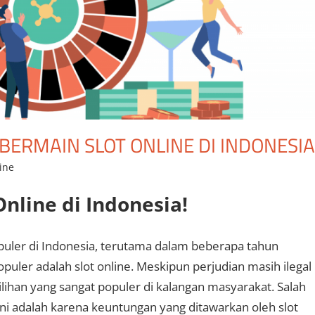
ERMAIN SLOT ONLINE DI INDONESIA
line
nline di Indonesia!
opuler di Indonesia, terutama dalam beberapa tahun
opuler adalah slot online. Meskipun perjudian masih ilegal
pilihan yang sangat populer di kalangan masyarakat. Salah
ni adalah karena keuntungan yang ditawarkan oleh slot