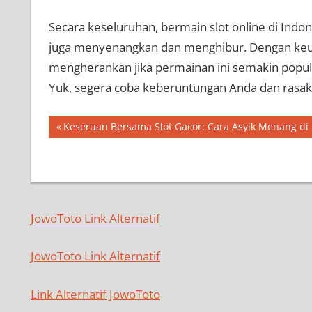
Secara keseluruhan, bermain slot online di Indon
juga menyenangkan dan menghibur. Dengan keun
mengherankan jika permainan ini semakin populer
Yuk, segera coba keberuntungan Anda dan rasaka
Navigasi
Previous
Keseruan Bersama Slot Gacor: Cara Asyik Menang di
Post:
pos
JowoToto Link Alternatif
JowoToto Link Alternatif
Link Alternatif JowoToto